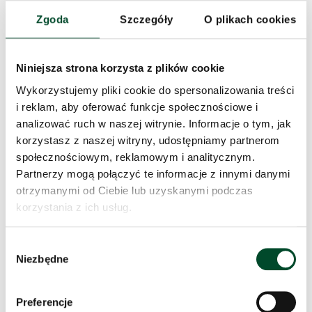
Zgoda
Szczegóły
O plikach cookies
Niniejsza strona korzysta z plików cookie
Wykorzystujemy pliki cookie do spersonalizowania treści
i reklam, aby oferować funkcje społecznościowe i
analizować ruch w naszej witrynie. Informacje o tym, jak
Na zajęciach zielarskich klubowicze zwykle zapoznają
korzystasz z naszej witryny, udostępniamy partnerom
się z ziołami i innymi bogactwami natury z
społecznościowym, reklamowym i analitycznym.
najbliższego otoczenia, ale tym razem wybrali się w
Partnerzy mogą połączyć te informacje z innymi danymi
bardziej egzotyczne rejony – a mianowicie do Azji.
otrzymanymi od Ciebie lub uzyskanymi podczas
Najpierw dowiedzieli się więcej o kaki – oglądali
korzystania z ich usług.
drzewko, kosztowali owoców i omawiali ich
właściwości zdrowotne. Na drugi ogień poszedł imbir,
Wybór
który zbawiennie wpływa m.in. na trawienie i układ
Niezbędne
zgody
odpornościowy. A na zakończenie wszyscy uraczyli się
syropem imbirowym.
Preferencje