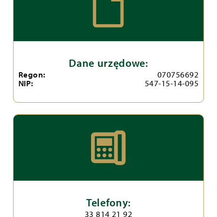
Dane urzędowe:
Regon:
070756692
NIP:
547-15-14-095
Telefony:
33 814 21 92