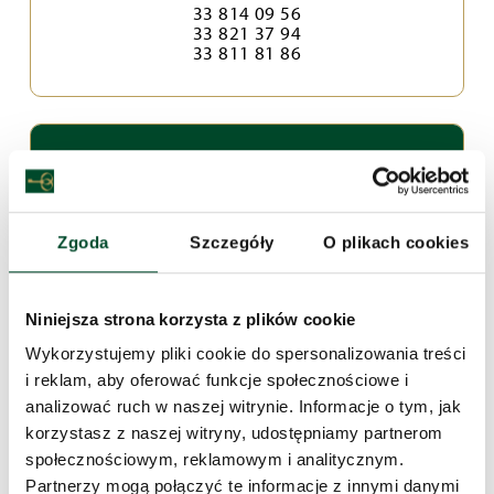
33 814 09 56
33 821 37 94
33 811 81 86
Zgoda
Szczegóły
O plikach cookies
Numery wewnętrzne:
Niniejsza strona korzysta z plików cookie
Pracownik socjalny:
331, 332
Wykorzystujemy pliki cookie do spersonalizowania treści
Dyżurka pielęgniarek:
350
i reklam, aby oferować funkcje społecznościowe i
Magazyn/zaopatrzenie:
334
analizować ruch w naszej witrynie. Informacje o tym, jak
Kasa depozytowa:
305
Księgowość:
306, 307
korzystasz z naszej witryny, udostępniamy partnerom
społecznościowym, reklamowym i analitycznym.
Partnerzy mogą połączyć te informacje z innymi danymi