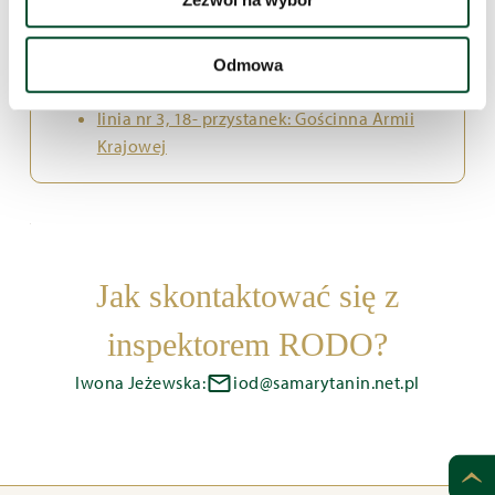
linia nr 1, 12 – przystanek: Boboli Szpital
Wojewódzki
linia nr 23 – przystanek: Szpital Wojewódzki
Odmowa
linia nr 34 – przystanek: Szpital Wojewódzki
linia nr 3, 18- przystanek: Gościnna Armii
Krajowej
Jak skontaktować się z
inspektorem RODO?
Iwona Jeżewska:
iod@samarytanin.net.pl