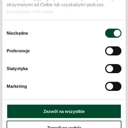
otrzymanymi od Ciebie lub uzyskanymi podczas
Jak dojechać?
korzystania z ich usług.
Wybór
Niezbędne
zgody
Preferencje
Statystyka
Główne linie autobusowe
z przystankami
Marketing
w pobliżu ośrodka
Zezwól na wszystkie
linia nr 8 – przystanek: Armii Krajowej
Zieleń Miejska
Zezwól na wybór