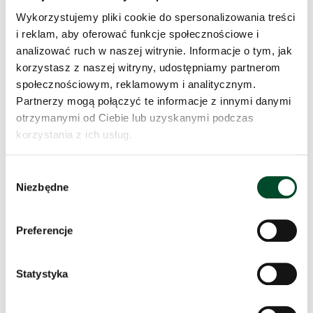
Wykorzystujemy pliki cookie do spersonalizowania treści
i reklam, aby oferować funkcje społecznościowe i
analizować ruch w naszej witrynie. Informacje o tym, jak
korzystasz z naszej witryny, udostępniamy partnerom
społecznościowym, reklamowym i analitycznym.
Partnerzy mogą połączyć te informacje z innymi danymi
otrzymanymi od Ciebie lub uzyskanymi podczas
Wrześniowe spotkanie urodzinowe było wyjątkowe z
korzystania z ich usług.
kilku powodów. Po pierwsze w gronie solenizantów
znalazła się mieszkanka obchodząca 101. urodziny, a
Wybór
po drugie wrócił do nas jeden z domowników, który
Niezbędne
zgody
przez kilka miesięcy przebywał w szpitalu – teraz
ponownie mógł uczestniczyć we wspólnym
świętowaniu. Tradycyjnie były papierowe korony, tort i
Preferencje
mnóstwo życzeń. Odczytano także wiersze
okolicznościowe i wszyscy wspólnie zaśpiewali pieśń
Statystyka
Jezus mym przyjacielem
Nasza 101-latka Marianna Mazur doczekała się osobnej