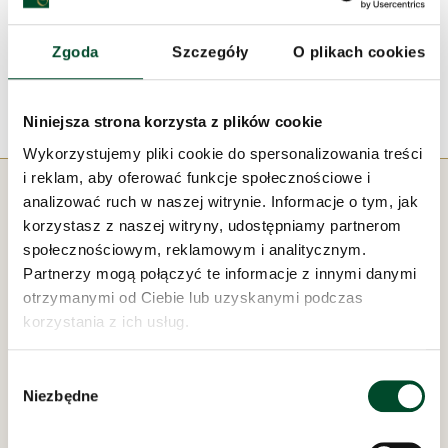
radość i nadzieję płynące z wiary. W tym czasie radości i
świętowania towarzyszył naszym podopiecznym ksiądz
Zgoda
Szczegóły
O plikach cookies
Tadeusz.
Niniejsza strona korzysta z plików cookie
Wykorzystujemy pliki cookie do spersonalizowania treści
i reklam, aby oferować funkcje społecznościowe i
analizować ruch w naszej witrynie. Informacje o tym, jak
korzystasz z naszej witryny, udostępniamy partnerom
społecznościowym, reklamowym i analitycznym.
Pod zarządem:
Partnerzy mogą połączyć te informacje z innymi danymi
otrzymanymi od Ciebie lub uzyskanymi podczas
korzystania z ich usług.
Wybór
Niezbędne
zgody