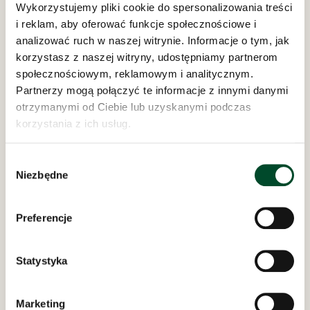
Wykorzystujemy pliki cookie do spersonalizowania treści
i reklam, aby oferować funkcje społecznościowe i
analizować ruch w naszej witrynie. Informacje o tym, jak
korzystasz z naszej witryny, udostępniamy partnerom
społecznościowym, reklamowym i analitycznym.
Partnerzy mogą połączyć te informacje z innymi danymi
otrzymanymi od Ciebie lub uzyskanymi podczas
Dom Opieki „Samarytanin”
korzystania z ich usług.
w Bielsku-Białej
ul. Bednarska 8 i 10
Wybór
REGON: 070756692
Niezbędne
zgody
NIP: 547-15-14-095
AE:PL-20202-88119-URADB-27
Preferencje
Odwiedziny w Domu Opieki „Samarytanin”
codziennie w godzinach
11:00 - 16:00
Statystyka
polityka prywatności
Marketing
inspektor rodo