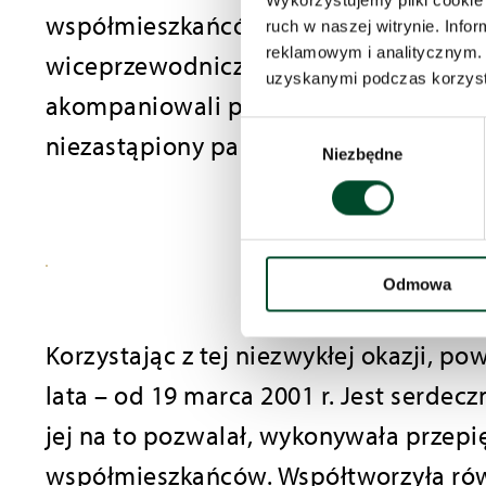
Wykorzystujemy pliki cookie 
współmieszkańców, a także kwiaty i n
ruch w naszej witrynie. Inf
reklamowym i analitycznym. 
wiceprzewodniczącego Rady Miejskiej 
uzyskanymi podczas korzysta
akompaniowali pan Grzegorz i Michał, 
Wybór
niezastąpiony pan Arek.
Niezbędne
zgody
Odmowa
Korzystając z tej niezwykłej okazji, p
lata – od 19 marca 2001 r. Jest serdec
jej na to pozwalał, wykonywała przepi
współmieszkańców. Współtworzyła rów