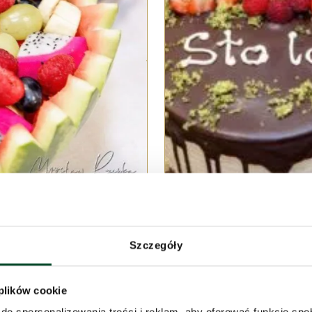
Szczegóły
jak mieszkance naszego domu, pani Marianni
 plików cookie
inowe. Pani Marianna otrzymała mnóstwo se