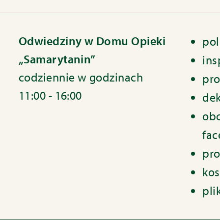
Odwiedziny w Domu Opieki
pol
„Samarytanin”
ins
codziennie w godzinach
pro
11:00 - 16:00
dek
obo
fa
pro
kos
pli