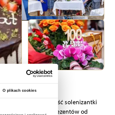
O plikach cookies
e. 27 września na cześć solenizantki
rdecznych życzeń i prezentów od