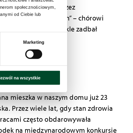
ołecznościowe i analizować
Białej – wręczoną przez
artnerom społecznościowym,
anymi od Ciebie lub
ęp chóru „Samarytanin” – chórowi
wy muzycznej jak zwykle zadbał
Marketing
ezwól na wszystkie
ianna mieszka w naszym domu już 23
ka. Przez wiele lat, gdy stan zdrowia
i pracami często obdarowywała
środek na międzynarodowym konkursie