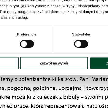
do spersonalizowania treści i reklam, aby oferować funkcje sp
agrodę ufundowaną przez samorząd Bielska-
ormacje o tym, jak korzystasz z naszej witryny, udostępniamy p
Partnerzy mogą połączyć te informacje z innymi danymi otrzym
Konrada Łosia. Uroczystość uświetnił wyst
nia z ich usług.
grający na marakasach. O całokształt opra
Preferencje
Statystyka
Zezwól na wybór
Z
owiemy o solenizantce kilka słów. Pani Mar
zna, pogodna, gościnna, uprzejma i towarzys
ękne mozaiki z kuleczek z bibuły – swoim
nież pracę, która reprezentowała nasz o