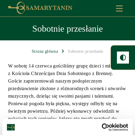
Sobotnie przesłanie
Strona główna
Sobotnie przesłanie
W sobotę 14 czerwca gościliśmy grupę dzieci i młodzieży
z Kościoła Chrześcijan Dnia Sobotniego z Brennej.
Goście zaprezentowali naszym podopiecznym
przedstawienie złożone z różnorodnych scenek i utworów
muzycznych, dzieląc się swoimi pasjami i talentami.
Ponieważ pogoda była piękna, występy odbyły się na
świeżym powietrzu. Później wykonawcy odwiedzili w
pokojach tych seniorów, którzy nie mogli przybyć do
ogrodu, i zaśpiewali im podnoszące na duchu pieśni.
Domownicy otrzymali też w prezencie od gości ręcznie