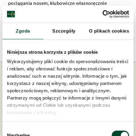
pociągania nosem, klubowicze własnoręcznie
przygotowali syrop przeciwkaszlowy z cytryn i
pomarańczy z dodatkiem cynamonu, imbiru,
goździków i miodu. Nie dość, że leczy, to jeszcze
Zgoda
Szczegóły
O plikach cookies
wybornie smakuje i przepięknie pachnie.
Niniejsza strona korzysta z plików cookie
Wykorzystujemy pliki cookie do spersonalizowania treści
i reklam, aby oferować funkcje społecznościowe i
analizować ruch w naszej witrynie. Informacje o tym, jak
korzystasz z naszej witryny, udostępniamy partnerom
społecznościowym, reklamowym i analitycznym.
Partnerzy mogą połączyć te informacje z innymi danymi
otrzymanymi od Ciebie lub uzyskanymi podczas
Pod zarządem:
korzystania z ich usług.
Wybór
Niezbędne