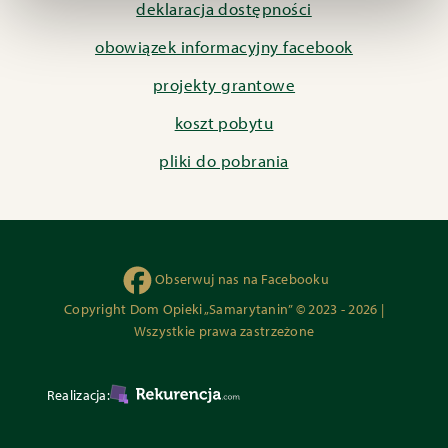
deklaracja dostępności
obowiązek informacyjny facebook
projekty grantowe
koszt pobytu
pliki do pobrania
Obserwuj nas na Facebooku
Copyright Dom Opieki „Samarytanin” © 2023 - 2026 |
Wszystkie prawa zastrzeżone
Realizacja: