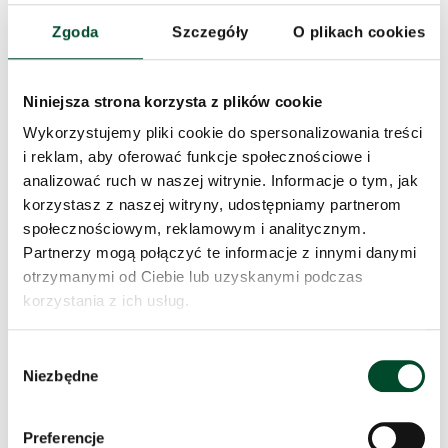
Kamińskiej zatytułowana
Sprinterka
. Seniorzy poznali
Zgoda
Szczegóły
O plikach cookies
nie tylko imponujące osiągnięcia sportowe
wielokrotnej mistrzyni olimpijskiej, lecz także życiową
siłę, skromność i determinację, które uczyniły ją
Niniejsza strona korzysta z plików cookie
symbolem wytrwałości i elegancji. To była wspaniała
Wykorzystujemy pliki cookie do spersonalizowania treści
lekcja historii, sportu i człowieczeństwa.
i reklam, aby oferować funkcje społecznościowe i
analizować ruch w naszej witrynie. Informacje o tym, jak
Prowadząca zajęcia pani Kornelia zaprezentowała
korzystasz z naszej witryny, udostępniamy partnerom
naszym podopiecznym także inne publikacje z serii
społecznościowym, reklamowym i analitycznym.
„Mosty” wydawane przez Fundację Powszechnego
Partnerzy mogą połączyć te informacje z innymi danymi
Czytania w ramach projektu „Książki bez Granic”. Seria
otrzymanymi od Ciebie lub uzyskanymi podczas
powstała z myślą o osobach, które z różnych powodów
korzystania z ich usług.
mają utrudniony dostęp do literatury, np. ze względu
na słaby wzrok, trudności w czytaniu czy niewielką
Wybór
znajomość języka polskiego. Wyróżniają ją duża
Niezbędne
zgody
czcionka i interlinia oraz dobrej jakości papier
ułatwiający przewracanie kartek.
Preferencje