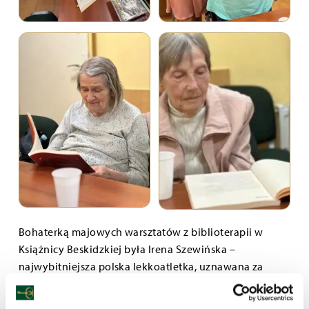
Bohaterką majowych warsztatów z biblioterapii w
Książnicy Beskidzkiej była Irena Szewińska –
najwybitniejsza polska lekkoatletka, uznawana za
jedną z najlepszych sportsmenek świata. Punkt wyjścia
zajęć stanowiła jej biografia autorstwa Anny