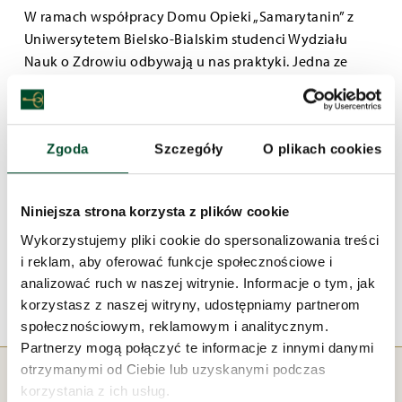
W ramach współpracy Domu Opieki „Samarytanin” z
Uniwersytetem Bielsko-Bialskim studenci Wydziału
Nauk o Zdrowiu odbywają u nas praktyki. Jedna ze
studentek (pochodząca z Hiszpanii) przy wsparciu
koleżanek i kolegów z uczelni oraz naszych terapeutek
poprowadziła dwuetapowe zajęcia malarskie będące
Zgoda
Szczegóły
O plikach cookies
swoistą wyprawą do świata wspomnień. W pierwszej
części warsztatów opisanej w lutym
(Powrót do domu
)
seniorzy malowali farbami swój dom sprzed lat – takim,
Niniejsza strona korzysta z plików cookie
jakim go pamiętali. W drugiej części wykonywali
portret osób bliskich ich sercu, odbywając przy okazji
Wykorzystujemy pliki cookie do spersonalizowania treści
i reklam, aby oferować funkcje społecznościowe i
słodko-gorzką podróż w przeszłość.
analizować ruch w naszej witrynie. Informacje o tym, jak
korzystasz z naszej witryny, udostępniamy partnerom
społecznościowym, reklamowym i analitycznym.
Partnerzy mogą połączyć te informacje z innymi danymi
otrzymanymi od Ciebie lub uzyskanymi podczas
korzystania z ich usług.