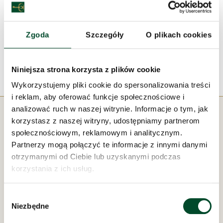
30 sierpnia po obiedzie, korzystając z ciepłej i słonecznej
pogody, spędziliśmy razem czas właśnie w ten sposób:
trochę na rozmowie – dzieląc się doświadczeniami i
Zgoda
Szczegóły
O plikach cookies
wspomnieniami, a trochę na milczeniu – słuchając
pięknego audiobooka
Przypowieści Chrystusa
.
Niniejsza strona korzysta z plików cookie
Wykorzystujemy pliki cookie do spersonalizowania treści
i reklam, aby oferować funkcje społecznościowe i
analizować ruch w naszej witrynie. Informacje o tym, jak
korzystasz z naszej witryny, udostępniamy partnerom
społecznościowym, reklamowym i analitycznym.
Partnerzy mogą połączyć te informacje z innymi danymi
Pod zarządem:
otrzymanymi od Ciebie lub uzyskanymi podczas
korzystania z ich usług.
Wybór
Niezbędne
zgody