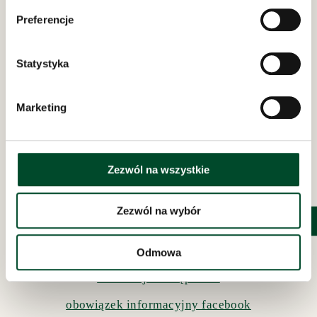
Preferencje
Dom Opieki „Samarytanin”
w Bielsku-Białej
Statystyka
ul. Bednarska 8 i 10
REGON: 070756692
NIP: 547-15-14-095
Marketing
AE:PL-20202-88119-URADB-27
Odwiedziny w Domu Opieki „Samarytanin”
codziennie w godzinach
Zezwól na wszystkie
11:00 - 16:00
polityka prywatności
Zezwól na wybór
inspektor rodo
procedury o sygnalistach
Odmowa
deklaracja dostępności
obowiązek informacyjny facebook