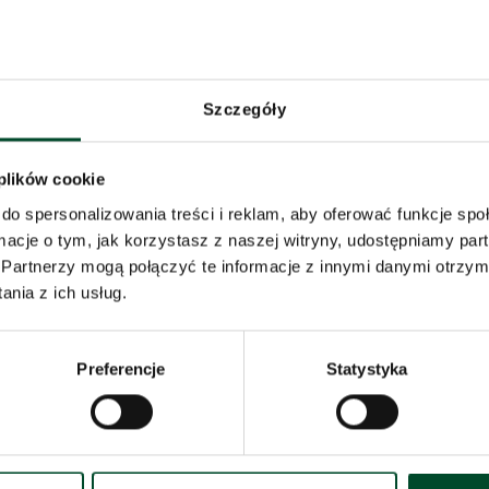
biednich spotkaniach grupy biblijnej, na 
Zajęcia skłaniają do refleksji, umacniają 
lematach.
Szczegóły
 plików cookie
do spersonalizowania treści i reklam, aby oferować funkcje sp
ormacje o tym, jak korzystasz z naszej witryny, udostępniamy p
Partnerzy mogą połączyć te informacje z innymi danymi otrzym
nia z ich usług.
Preferencje
Statystyka