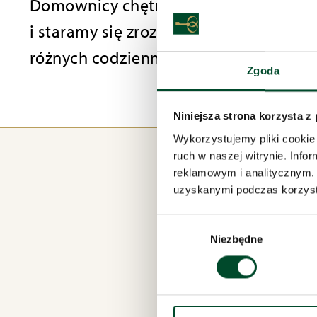
Domownicy chętnie biorą udział w poo
i staramy się zrozumieć jego przekaz. 
różnych codziennych problemach i dy
Zgoda
Niniejsza strona korzysta z
Wykorzystujemy pliki cookie 
ruch w naszej witrynie. Inf
reklamowym i analitycznym. 
uzyskanymi podczas korzysta
Wybór
Niezbędne
zgody