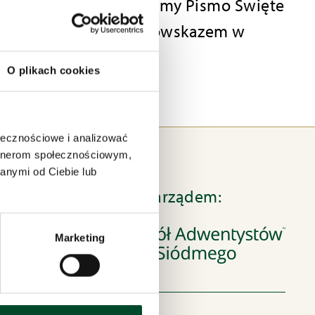
których wspólnie czytamy Pismo Święte
duchowo i stają się drogowskazem w
O plikach cookies
ołecznościowe i analizować
artnerom społecznościowym,
anymi od Ciebie lub
Pod zarządem:
Marketing