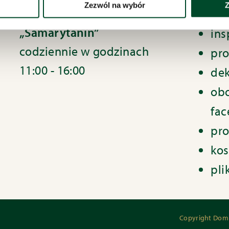
Zezwól na wybór
Z
Odwiedziny w Domu Opieki
pol
„Samarytanin”
ins
codziennie w godzinach
pro
11:00 - 16:00
dek
obo
fa
pro
kos
pli
Copyright Dom O