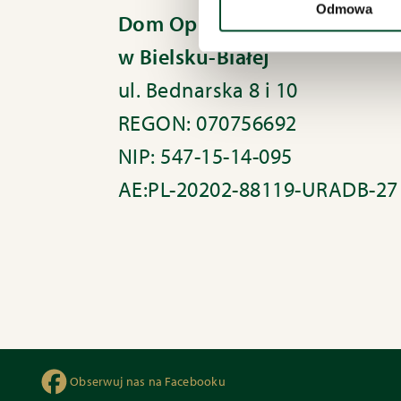
Odmowa
Dom Opieki „Samarytanin”
w Bielsku-Białej
ul. Bednarska 8 i 10
REGON: 070756692
NIP: 547-15-14-095
AE:PL-20202-88119-URADB-27
Obserwuj nas na Facebooku