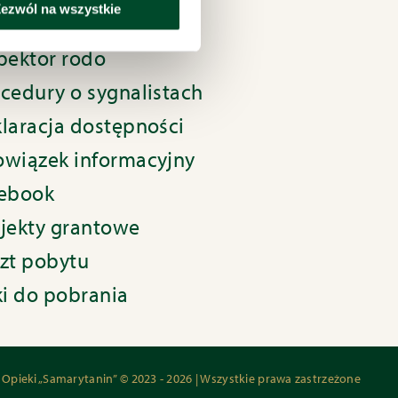
ezwól na wszystkie
ityka prywatności
pektor rodo
cedury o sygnalistach
laracja dostępności
wiązek informacyjny
cebook
jekty grantowe
zt pobytu
ki do pobrania
pieki „Samarytanin” © 2023 - 2026 | Wszystkie prawa zastrzeżone