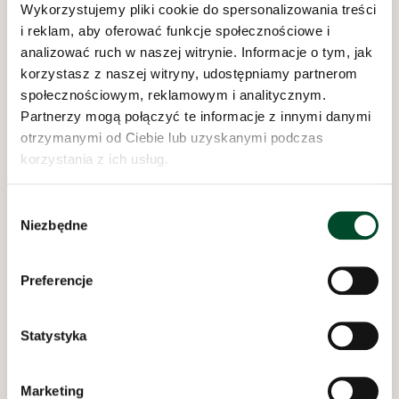
Wykorzystujemy pliki cookie do spersonalizowania treści
i reklam, aby oferować funkcje społecznościowe i
analizować ruch w naszej witrynie. Informacje o tym, jak
korzystasz z naszej witryny, udostępniamy partnerom
społecznościowym, reklamowym i analitycznym.
Partnerzy mogą połączyć te informacje z innymi danymi
otrzymanymi od Ciebie lub uzyskanymi podczas
Dom Opieki „Samarytanin”
korzystania z ich usług.
w Bielsku-Białej
ul. Bednarska 8 i 10
Wybór
REGON: 070756692
Niezbędne
zgody
NIP: 547-15-14-095
AE:PL-20202-88119-URADB-27
Preferencje
Odwiedziny w Domu Opieki „Samarytanin”
codziennie w godzinach
11:00 - 16:00
Statystyka
polityka prywatności
Marketing
inspektor rodo