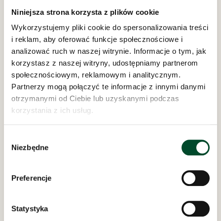
Niniejsza strona korzysta z plików cookie
Wykorzystujemy pliki cookie do spersonalizowania treści
Pod zarządem:
i reklam, aby oferować funkcje społecznościowe i
analizować ruch w naszej witrynie. Informacje o tym, jak
korzystasz z naszej witryny, udostępniamy partnerom
społecznościowym, reklamowym i analitycznym.
Partnerzy mogą połączyć te informacje z innymi danymi
otrzymanymi od Ciebie lub uzyskanymi podczas
korzystania z ich usług.
Dom Opieki „Samarytanin”
Wybór
w Bielsku-Białej
Niezbędne
zgody
ul. Bednarska 8 i 10
REGON: 070756692
NIP: 547-15-14-095
Preferencje
AE:PL-20202-88119-URADB-27
Odwiedziny w Domu Opieki „Samarytanin”
Statystyka
codziennie w godzinach