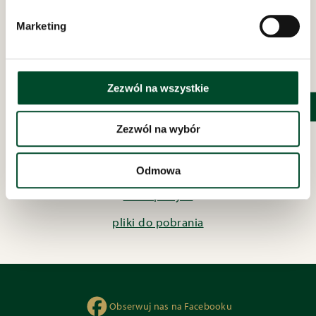
11:00 - 16:00
Marketing
polityka prywatności
inspektor rodo
procedury o sygnalistach
Zezwól na wszystkie
deklaracja dostępności
Zezwól na wybór
obowiązek informacyjny facebook
projekty grantowe
Odmowa
koszt pobytu
pliki do pobrania
Obserwuj nas na Facebooku