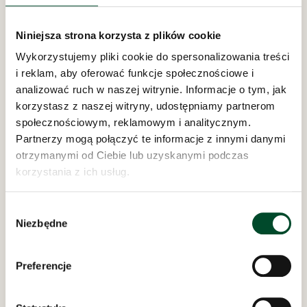
Niniejsza strona korzysta z plików cookie
Wykorzystujemy pliki cookie do spersonalizowania treści
i reklam, aby oferować funkcje społecznościowe i
Pod zarządem:
analizować ruch w naszej witrynie. Informacje o tym, jak
korzystasz z naszej witryny, udostępniamy partnerom
społecznościowym, reklamowym i analitycznym.
Partnerzy mogą połączyć te informacje z innymi danymi
otrzymanymi od Ciebie lub uzyskanymi podczas
korzystania z ich usług.
Wybór
Dom Opieki „Samarytanin”
Niezbędne
zgody
w Bielsku-Białej
ul. Bednarska 8 i 10
REGON: 070756692
Preferencje
NIP: 547-15-14-095
AE:PL-20202-88119-URADB-27