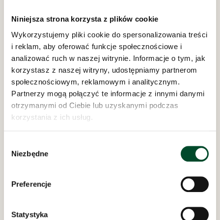
Niniejsza strona korzysta z plików cookie
Wykorzystujemy pliki cookie do spersonalizowania treści
i reklam, aby oferować funkcje społecznościowe i
Pod zarządem:
analizować ruch w naszej witrynie. Informacje o tym, jak
korzystasz z naszej witryny, udostępniamy partnerom
społecznościowym, reklamowym i analitycznym.
Partnerzy mogą połączyć te informacje z innymi danymi
otrzymanymi od Ciebie lub uzyskanymi podczas
korzystania z ich usług.
Dom Opieki „Samarytanin”
Wybór
w Bielsku-Białej
Niezbędne
zgody
ul. Bednarska 8 i 10
REGON: 070756692
Preferencje
NIP: 547-15-14-095
AE:PL-20202-88119-URADB-27
Statystyka
Odwiedziny w Domu Opieki „Samarytanin”