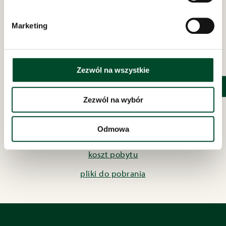
codziennie w godzinach
11:00 - 16:00
Marketing
polityka prywatności
inspektor rodo
Zezwól na wszystkie
procedury o sygnalistach
deklaracja dostępności
Zezwól na wybór
obowiązek informacyjny facebook
Odmowa
projekty grantowe
koszt pobytu
pliki do pobrania