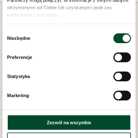
Partnerzy mogą połączyć te informacje z innymi danymi
otrzymanymi od Ciebie lub uzyskanymi podczas
korzystania z ich usług.
Wybór
Niezbędne
zgody
Pod zarządem:
Preferencje
Statystyka
Marketing
Dom Opieki „Samarytanin”
w Bielsku-Białej
Zezwól na wszystkie
ul. Bednarska 8 i 10
REGON: 070756692