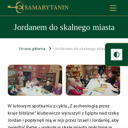
Jordanem do skalnego miasta
Strona główna
Jordanem do skalnego miasta
W lutowym spotkaniu z cyklu „Z archeologią przez
kraje biblijne” klubowicze wyruszyli z Egiptu nad rzekę
Jordan i popłynęli nią w rejs przez Izrael i Jordanię, aby
zwiedzić Petrę – wykute w skale miasto położone w