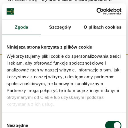
sercu pustyni. Nie szkodzi, że wyprawa odbywała się w
wyobraźni i palcem po mapie. Podróżnicy obejrzeli
mnóstwo zdjęć przedstawiających historyczne miejsca
Zgoda
Szczegóły
O plikach cookies
oraz znaleziska archeologiczne z tamtych rejonów.
Niniejsza strona korzysta z plików cookie
Wykorzystujemy pliki cookie do spersonalizowania treści
i reklam, aby oferować funkcje społecznościowe i
analizować ruch w naszej witrynie. Informacje o tym, jak
korzystasz z naszej witryny, udostępniamy partnerom
społecznościowym, reklamowym i analitycznym.
Partnerzy mogą połączyć te informacje z innymi danymi
otrzymanymi od Ciebie lub uzyskanymi podczas
Pod zarządem:
korzystania z ich usług.
Wybór
Niezbędne
zgody