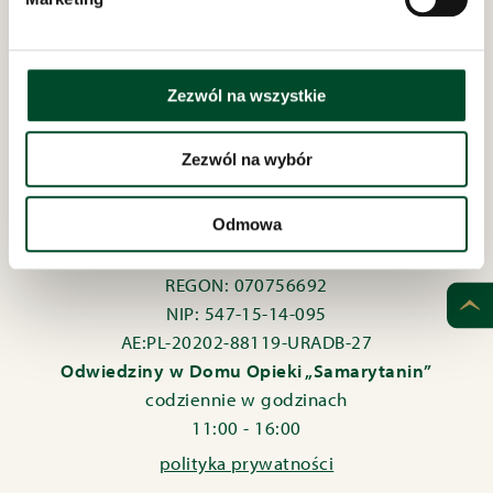
Zezwól na wszystkie
Zezwól na wybór
Dom Opieki „Samarytanin”
Odmowa
w Bielsku-Białej
ul. Bednarska 8 i 10
REGON: 070756692
NIP: 547-15-14-095
AE:PL-20202-88119-URADB-27
Odwiedziny w Domu Opieki „Samarytanin”
codziennie w godzinach
11:00 - 16:00
polityka prywatności