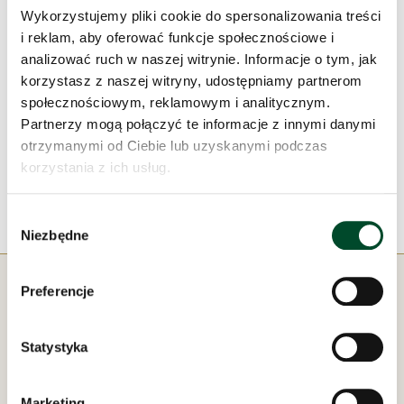
zachwyca doskonale zachowanym wystrojem wnętrza.
Wykorzystujemy pliki cookie do spersonalizowania treści
Podczas spaceru pani przewodniczka przybliżyła
i reklam, aby oferować funkcje społecznościowe i
uczestnikom historię budynku i okoliczności jego
analizować ruch w naszej witrynie. Informacje o tym, jak
powstania, a także opowiedziała o różnych elementach
korzystasz z naszej witryny, udostępniamy partnerom
wyposażenia. A ponieważ obecnie jest to siedziba
społecznościowym, reklamowym i analitycznym.
Pedagogicznej Biblioteki Wojewódzkiej, tę żywą lekcję
Partnerzy mogą połączyć te informacje z innymi danymi
otrzymanymi od Ciebie lub uzyskanymi podczas
historii zakończyło buszowanie w przygotowanych dla
korzystania z ich usług.
seniorów książkach.
Wybór
Niezbędne
zgody
Preferencje
Statystyka
Pod zarządem:
Marketing