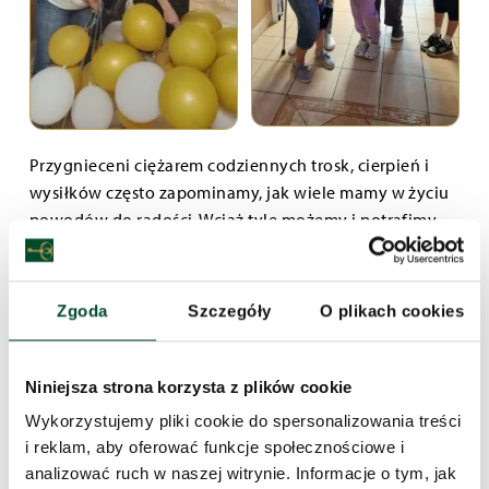
Przygnieceni ciężarem codziennych trosk, cierpień i
wysiłków często zapominamy, jak wiele mamy w życiu
powodów do radości. Wciąż tyle możemy i potrafimy.
Nadal widzimy piękno świata. Ciągle latem cieszymy
się słońcem, a zimą podziwiamy oszronione drzewa.
Możemy zjeść coś dobrego, poczytać, pooglądać,
Zgoda
Szczegóły
O plikach cookies
posłuchać muzyki, pożartować. Mamy obok siebie
życzliwych ludzi, którzy są dla nas wsparciem. Sami
możemy być wsparciem dla innych. W duchu
Niniejsza strona korzysta z plików cookie
wdzięczności za te wszystkie dobrodziejstwa w
Wykorzystujemy pliki cookie do spersonalizowania treści
sierpniu świętowaliśmy w naszym domu Dzień Radości.
i reklam, aby oferować funkcje społecznościowe i
Nasi roześmiani pracownicy odwiedzali mieszkańców
analizować ruch w naszej witrynie. Informacje o tym, jak