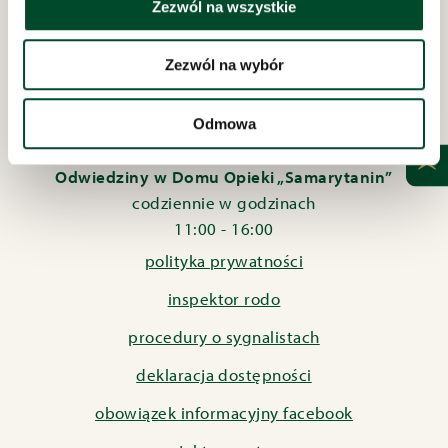
Zezwól na wszystkie
Dom Opieki „Samarytanin”
w Bielsku-Białej
Zezwól na wybór
ul. Bednarska 8 i 10
REGON: 070756692
NIP: 547-15-14-095
Odmowa
AE:PL-20202-88119-URADB-27
Odwiedziny w Domu Opieki „Samarytanin”
codziennie w godzinach
11:00 - 16:00
polityka prywatności
inspektor rodo
procedury o sygnalistach
deklaracja dostępności
obowiązek informacyjny facebook