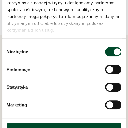
w pokojach i dzielili się z nimi szczęściem (oraz
korzystasz z naszej witryny, udostępniamy partnerom
uśmiechem), obdarowując ich balonami i cukierkami.
społecznościowym, reklamowym i analitycznym.
Partnerzy mogą połączyć te informacje z innymi danymi
otrzymanymi od Ciebie lub uzyskanymi podczas
korzystania z ich usług.
Wybór
Niezbędne
zgody
Preferencje
Pod zarządem:
Statystyka
Marketing