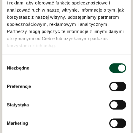
i reklam, aby oferować funkcje społecznościowe i
analizować ruch w naszej witrynie. Informacje o tym, jak
korzystasz z naszej witryny, udostępniamy partnerom
społecznościowym, reklamowym i analitycznym.
Partnerzy mogą połączyć te informacje z innymi danymi
Dom Opieki „Samarytanin”
otrzymanymi od Ciebie lub uzyskanymi podczas
w Bielsku-Białej
korzystania z ich usług.
ul. Bednarska 8 i 10
REGON: 070756692
Wybór
NIP: 547-15-14-095
Niezbędne
zgody
AE:PL-20202-88119-URADB-27
Odwiedziny w Domu Opieki „Samarytanin”
Preferencje
codziennie w godzinach
11:00 - 16:00
Statystyka
polityka prywatności
inspektor rodo
Marketing
procedury o sygnalistach