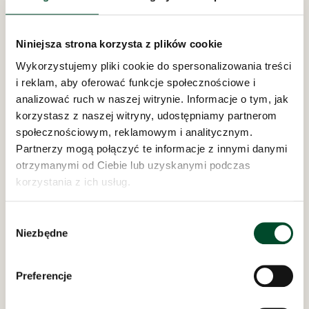
Niniejsza strona korzysta z plików cookie
Wykorzystujemy pliki cookie do spersonalizowania treści
i reklam, aby oferować funkcje społecznościowe i
analizować ruch w naszej witrynie. Informacje o tym, jak
Pod zarządem:
korzystasz z naszej witryny, udostępniamy partnerom
społecznościowym, reklamowym i analitycznym.
Partnerzy mogą połączyć te informacje z innymi danymi
otrzymanymi od Ciebie lub uzyskanymi podczas
korzystania z ich usług.
Wybór
Dom Opieki „Samarytanin”
Niezbędne
zgody
w Bielsku-Białej
ul. Bednarska 8 i 10
Preferencje
REGON: 070756692
NIP: 547-15-14-095